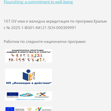
Flourishing: a commitment to well-being
107.ОУ има и валидна акредитация по програма Еразъм
с № 2025-1-BG01-KA121-SCH-000309991
Работим по следните национални програми: