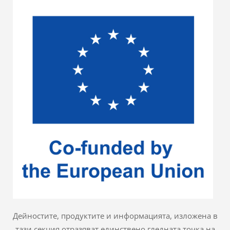
Дейностите, продуктите и информацията, изложена в
тази секция отразяват единствено гледната точка на