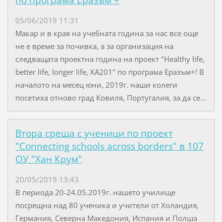
по програма Еразъм +
05/06/2019 11:31
Макар и в края на учебната година за нас все още
не е време за почивка, а за организация на
следващата проектна година на проект "Healthy life,
better life, longer life, KA201" по програма Еразъм+! В
началото на месец юни, 2019г. наши колеги
посетиха отново град Ковиля, Португалия, за да се...
Втора среща с ученици по проект
"Connecting schools across borders" в 107
ОУ "Хан Крум"
20/05/2019 13:43
В периода 20-24.05.2019г. нашето училище
посрещна над 80 ученика и учители от Холандия,
Германия, Северна Македония, Испания и Полша