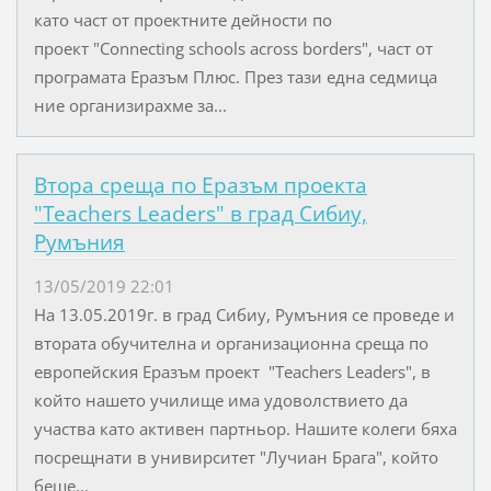
като част от проектните дейности по
проект "Connecting schools across borders", част от
програмата Еразъм Плюс. През тази една седмица
ние организирахме за...
Втора среща по Еразъм проекта
"Teachers Leaders" в град Сибиу,
Румъния
13/05/2019 22:01
На 13.05.2019г. в град Сибиу, Румъния се проведе и
втората обучителна и организационна среща по
европейския Еразъм проект "Teachers Leaders", в
който нашето училище има удоволствието да
участва като активен партньор. Нашите колеги бяха
посрещнати в унивирситет "Лучиан Брага", който
беше...