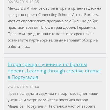
02/05/2019 13:35
Между 2 и 4 май се състоя втората организационна
среща по проект Connecting Schools Across Borders,
част от европейската програма за обмен на добри
практики Еразъм Плюс, в град Дюрен, Германия.
През тези три дни нашите колеги се срещнаха с
останалите партньорите, за да направят обзор на
работата и...
Втора среща с ученици по Еразъм
проект „Learning through creative drama“
в Португалия
25/03/2019 15:44
През последната седмица на март месец пет наши
ученика и четрима учителя посетиха остров
Мадейра, Португалия. Те станаха част от втората