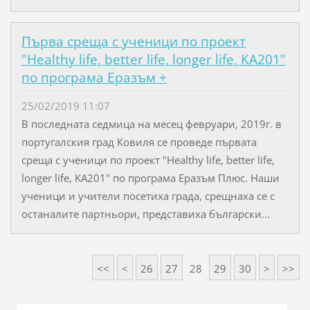
Първа среща с ученици по проект
"Healthy life, better life, longer life, KA201"
по програма Еразъм +
25/02/2019 11:07
В последната седмица на месец февруари, 2019г. в
португалския град Ковиля се проведе първата
среща с ученици по проект "Healthy life, better life,
longer life, KA201" по програма Еразъм Плюс. Наши
ученици и учители посетиха града, срещнаха се с
останалите партньори, представиха български...
<<
<
26
27
28
29
30
>
>>