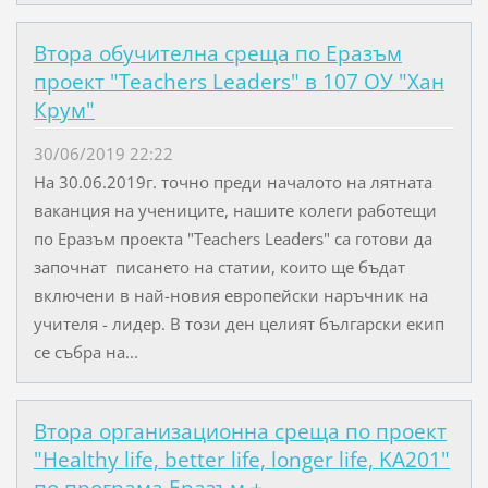
Втора обучителна среща по Еразъм
проект "Teachers Leaders" в 107 ОУ "Хан
Крум"
30/06/2019 22:22
На 30.06.2019г. точно преди началото на лятната
ваканция на учениците, нашите колеги работещи
по Еразъм проекта "Teachers Leaders" са готови да
започнат писането на статии, които ще бъдат
включени в най-новия европейски наръчник на
учителя - лидер. В този ден целият български екип
се събра на...
Втора организационна среща по проект
"Healthy life, better life, longer life, KA201"