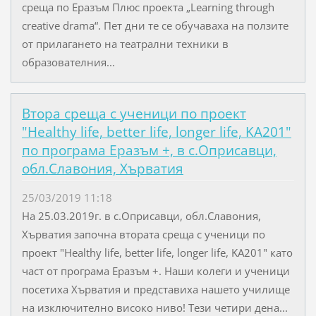
среща по Еразъм Плюс проекта „Learning through
creative drama“. Пет дни те се обучаваха на ползите
от прилагането на театрални техники в
образователния...
Втора среща с ученици по проект
"Healthy life, better life, longer life, KA201"
по програма Еразъм +, в с.Оприсавци,
обл.Славония, Хърватия
25/03/2019 11:18
На 25.03.2019г. в с.Оприсавци, обл.Славония,
Хърватия започна втората среща с ученици по
проект "Healthy life, better life, longer life, KA201" като
част от програма Еразъм +. Наши колеги и ученици
посетиха Хърватия и представиха нашето училище
на изключително високо ниво! Тези четири дена...